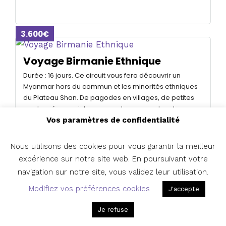
3.600€
Voyage Birmanie Ethnique
Durée : 16 jours. Ce circuit vous fera découvrir un
Myanmar hors du commun et les minorités ethniques
du Plateau Shan. De pagodes en villages, de petites
randonnées en riches rencontres, vous aborderez
une Birmanie authentique et rurale.
Vos paramètres de confidentialité
Nous utilisons des cookies pour vous garantir la meilleur
expérience sur notre site web. En poursuivant votre
2.700€
navigation sur notre site, vous validez leur utilisation.
Modifiez vos préférences cookies
J'accepte
Voyage Birmanie Essentielle
Durée: 12 jours. Voyage en Birmanie la découverte de
Je refuse
tous les aspects de ce pays mosaïque qui, parfois,