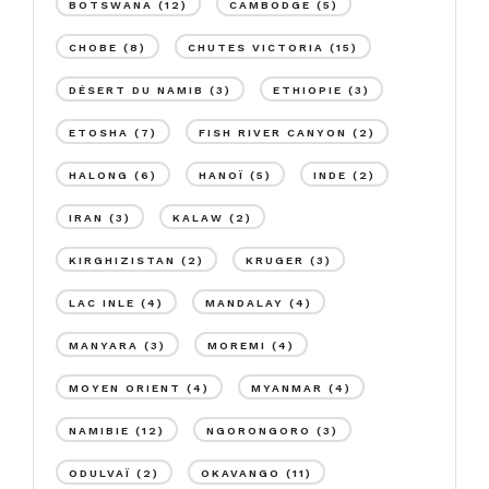
BOTSWANA
(12)
CAMBODGE
(5)
CHOBE
(8)
CHUTES VICTORIA
(15)
DÉSERT DU NAMIB
(3)
ETHIOPIE
(3)
ETOSHA
(7)
FISH RIVER CANYON
(2)
HALONG
(6)
HANOÏ
(5)
INDE
(2)
IRAN
(3)
KALAW
(2)
KIRGHIZISTAN
(2)
KRUGER
(3)
LAC INLE
(4)
MANDALAY
(4)
MANYARA
(3)
MOREMI
(4)
MOYEN ORIENT
(4)
MYANMAR
(4)
NAMIBIE
(12)
NGORONGORO
(3)
ODULVAÏ
(2)
OKAVANGO
(11)