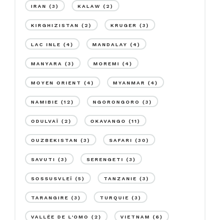
IRAN
(3)
KALAW
(2)
KIRGHIZISTAN
(2)
KRUGER
(3)
LAC INLE
(4)
MANDALAY
(4)
MANYARA
(3)
MOREMI
(4)
MOYEN ORIENT
(4)
MYANMAR
(4)
NAMIBIE
(12)
NGORONGORO
(3)
ODULVAÏ
(2)
OKAVANGO
(11)
OUZBEKISTAN
(3)
SAFARI
(30)
SAVUTI
(3)
SERENGETI
(3)
SOSSUSVLEÏ
(5)
TANZANIE
(3)
TARANGIRE
(3)
TURQUIE
(3)
VALLÉE DE L'OMO
(2)
VIETNAM
(6)