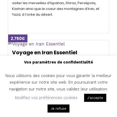
visiter les merveilles d’Ispahan, Shiraz, Persépolis,
Kashan ainsi que le coeur des montagnes d’Iran, et
Yazd, à l’orée du désert.
2.750€
Voyage en Iran Essentiel
Durée : 8 jours. Avec ses vertes vallées et ses cités
Vos paramètres de confidentialité
souterraines, la Cappadoce est un endroit parfait
pour la randonnée. Au pays des abricots, ce sont les
Nous utilisons des cookies pour vous garantir la meilleur
cheminées de fées qui sont au rendez-vous…
expérience sur notre site web. En poursuivant votre
navigation sur notre site, vous validez leur utilisation.
Modifiez vos préférences cookies
J'accepte
Je refuse