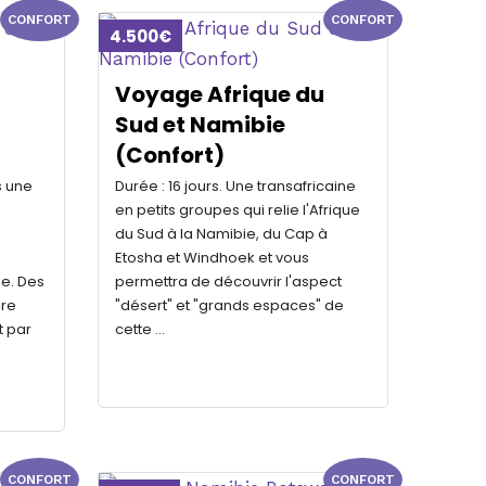
CONFORT
CONFORT
4.500€
Voyage Afrique du
Sud et Namibie
(Confort)
s une
Durée : 16 jours. Une transafricaine
en petits groupes qui relie l'Afrique
du Sud à la Namibie, du Cap à
Etosha et Windhoek et vous
e. Des
permettra de découvrir l'aspect
ire
"désert" et "grands espaces" de
t par
cette …
CONFORT
CONFORT