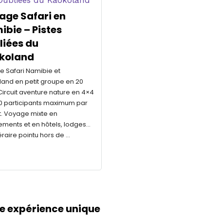
age Safari en
bie – Pistes
liées du
koland
 Safari Namibie et
and en petit groupe en 20
 Circuit aventure nature en 4×4
0 participants maximum par
. Voyage mixte en
ents et en hôtels, lodges...
néraire pointu hors de …
ne expérience unique