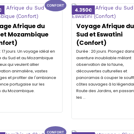
CONFORT
€
4.350€
age Afrique du
Voyage Afrique du
 et Mozambique
Sud et Eswatini
nfort)
(Confort)
: 17 jours. Un voyage idéal en
Durée : 20 jours. Plongez dan
e du Sud et au Mozambique
aventure inoubliable mêlant
ux qui veulent allier
observation de la faune,
ation animalière, vastes
découvertes culturelles et
es et profiter de l'ambiance
panoramas à couper le souffl
uence portugaise sur les
côtes sauvages à la légenda
s du Mozambique.
Route des Jardins, en passan
les …
CONFORT