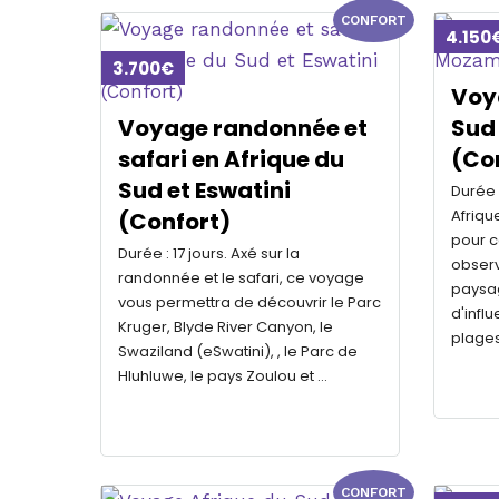
CONFORT
4.150
3.700€
Voy
Voyage randonnée et
Sud
safari en Afrique du
(Co
Sud et Eswatini
Durée 
Afriqu
(Confort)
pour ce
Durée : 17 jours. Axé sur la
observ
randonnée et le safari, ce voyage
paysag
vous permettra de découvrir le Parc
d'infl
Kruger, Blyde River Canyon, le
plage
Swaziland (eSwatini), , le Parc de
Hluhluwe, le pays Zoulou et …
CONFORT