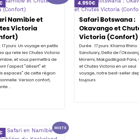
€
4.950€
ri Namibie et
Safari Botswana :
es Victoria
Okavango et Chut
nfort)
Victoria (Confort)
: 17 jours. Un voyage en petits
Durée : 17 jours. Khama Rhino
s qui relie les Chutes Victoria
Sanctuary, Delta de l'Okavan
amibie, et vous permettra de
Moremi, Makgadikgadi Pans,
rir l'aspect "désert" et
et Chutes Victoria en un seul
s espaces" de cette région
voyage, notre best-seller de
ionnelle. Version confort,
toujours.
ente …
MIXTE
€