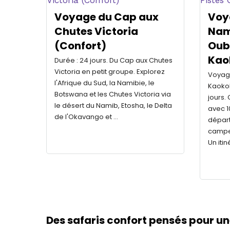
Voyage du Cap aux
Voy
Chutes Victoria
Nami
(Confort)
Oub
Kao
Durée : 24 jours. Du Cap aux Chutes
Victoria en petit groupe. Explorez
Voyage
l'Afrique du Sud, la Namibie, le
Kaokol
Botswana et les Chutes Victoria via
jours.
le désert du Namib, Etosha, le Delta
avec 1
de l'Okavango et …
départ
campem
Un iti
Des safaris confort pensés pour u