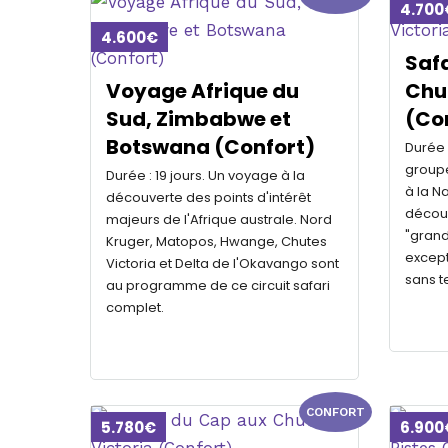
4.700
4.600€
Safa
Voyage Afrique du
Chut
Sud, Zimbabwe et
(Co
Botswana (Confort)
Durée 
groupe
Durée : 19 jours. Un voyage à la
à la N
découverte des points d'intérêt
découv
majeurs de l'Afrique australe. Nord
"grand
Kruger, Matopos, Hwange, Chutes
except
Victoria et Delta de l'Okavango sont
sans t
au programme de ce circuit safari
complet.
CONFORT
5.780€
6.900