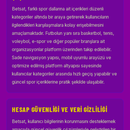
Betsat, farklı spor dallarına ait içerikleri düzenli
kategoriler altında bir araya getirerek kullanıcıların
ilgilendikleri karşılaşmalara kolay erişebilmesini
amaçlamaktadır. Futbolun yanı sıra basketbol, tenis,
voleybol, e-spor ve diğer popüler branşlara ait
organizasyonlar platform üzerinden takip edilebilir.
Sade navigasyon yapısı, mobil uyumlu arayüzü ve
optimize edilmiş platform altyapısı sayesinde
kullanıcılar kategoriler arasında hızlı geçiş yapabilir ve
güncel spor içeriklerine pratik şekilde ulaşabilir.
HESAP GÜVENLIĞI VE VERI GIZLILIĞI
Betsat, kullanıcı bilgilerinin korunmasını desteklemek
amacıyla güncel güvenlik çözümleriyle geliştirilen bir