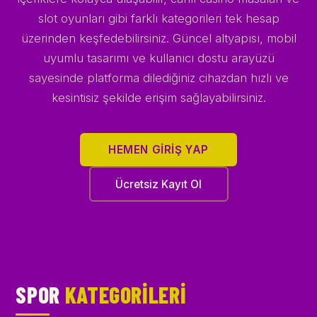
slot oyunları gibi farklı kategorileri tek hesap
üzerinden keşfedebilirsiniz. Güncel altyapısı, mobil
uyumlu tasarımı ve kullanıcı dostu arayüzü
sayesinde platforma dilediğiniz cihazdan hızlı ve
kesintisiz şekilde erişim sağlayabilirsiniz.
HEMEN GIRIŞ YAP
Ücretsiz Kayıt Ol
SPOR
KATEGORILERI