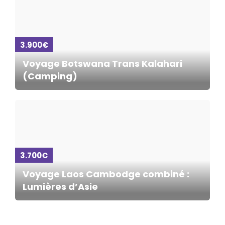
3.900€
Voyage Botswana Trans Kalahari
(Camping)
3.700€
Voyage Laos Cambodge combiné :
Lumières d’Asie