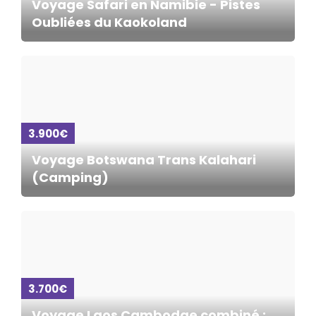
Voyage Safari en Namibie - Pistes
Oubliées du Kaokoland
3.900€
Voyage Botswana Trans Kalahari
(Camping)
3.700€
Voyage Laos Cambodge combiné :