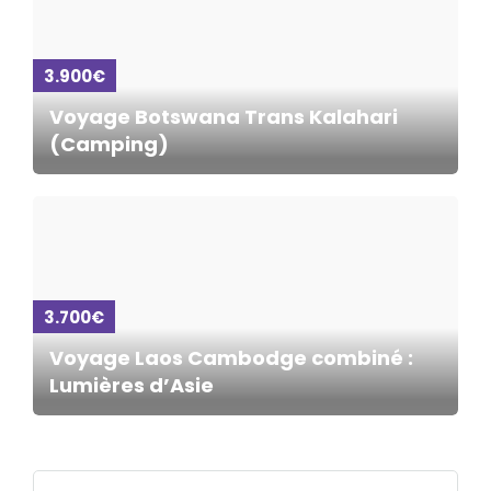
3.900€
Voyage Botswana Trans Kalahari
(Camping)
3.700€
Voyage Laos Cambodge combiné :
Lumières d’Asie