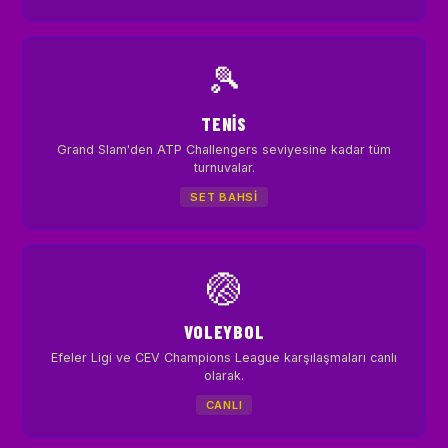
🎾
TENIS
Grand Slam'den ATP Challengers seviyesine kadar tüm
turnuvalar.
SET BAHSI
🏐
VOLEYBOL
Efeler Ligi ve CEV Champions League karşılaşmaları canlı
olarak.
CANLI