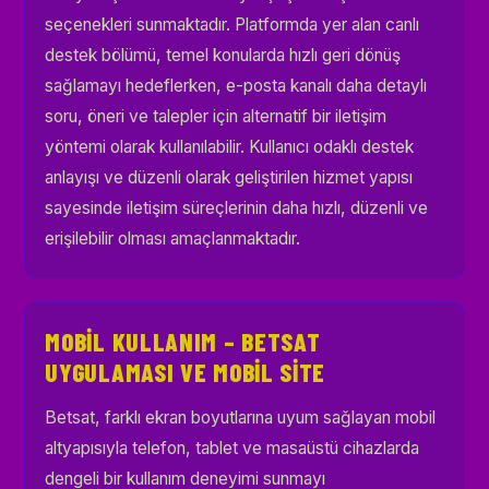
seçenekleri sunmaktadır. Platformda yer alan canlı
destek bölümü, temel konularda hızlı geri dönüş
sağlamayı hedeflerken, e-posta kanalı daha detaylı
soru, öneri ve talepler için alternatif bir iletişim
yöntemi olarak kullanılabilir. Kullanıcı odaklı destek
anlayışı ve düzenli olarak geliştirilen hizmet yapısı
sayesinde iletişim süreçlerinin daha hızlı, düzenli ve
erişilebilir olması amaçlanmaktadır.
MOBIL KULLANIM – BETSAT
UYGULAMASI VE MOBIL SITE
Betsat, farklı ekran boyutlarına uyum sağlayan mobil
altyapısıyla telefon, tablet ve masaüstü cihazlarda
dengeli bir kullanım deneyimi sunmayı