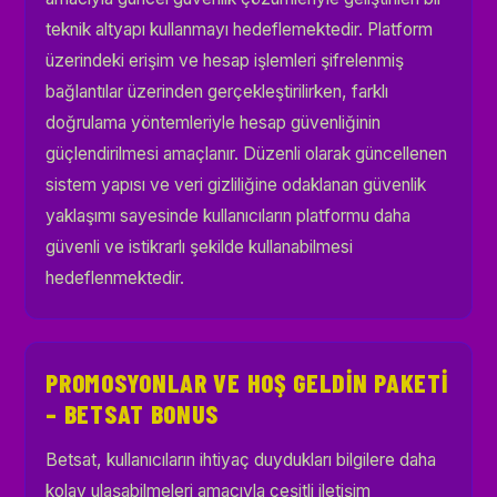
teknik altyapı kullanmayı hedeflemektedir. Platform
üzerindeki erişim ve hesap işlemleri şifrelenmiş
bağlantılar üzerinden gerçekleştirilirken, farklı
doğrulama yöntemleriyle hesap güvenliğinin
güçlendirilmesi amaçlanır. Düzenli olarak güncellenen
sistem yapısı ve veri gizliliğine odaklanan güvenlik
yaklaşımı sayesinde kullanıcıların platformu daha
güvenli ve istikrarlı şekilde kullanabilmesi
hedeflenmektedir.
PROMOSYONLAR VE HOŞ GELDIN PAKETI
– BETSAT BONUS
Betsat, kullanıcıların ihtiyaç duydukları bilgilere daha
kolay ulaşabilmeleri amacıyla çeşitli iletişim