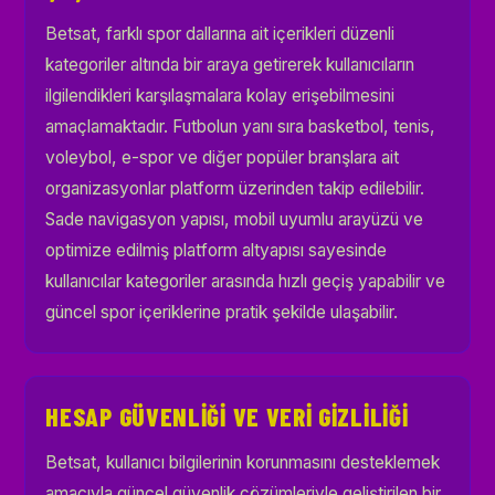
Betsat, farklı spor dallarına ait içerikleri düzenli
kategoriler altında bir araya getirerek kullanıcıların
ilgilendikleri karşılaşmalara kolay erişebilmesini
amaçlamaktadır. Futbolun yanı sıra basketbol, tenis,
voleybol, e-spor ve diğer popüler branşlara ait
organizasyonlar platform üzerinden takip edilebilir.
Sade navigasyon yapısı, mobil uyumlu arayüzü ve
optimize edilmiş platform altyapısı sayesinde
kullanıcılar kategoriler arasında hızlı geçiş yapabilir ve
güncel spor içeriklerine pratik şekilde ulaşabilir.
HESAP GÜVENLIĞI VE VERI GIZLILIĞI
Betsat, kullanıcı bilgilerinin korunmasını desteklemek
amacıyla güncel güvenlik çözümleriyle geliştirilen bir