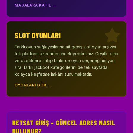
MASALARA KATIL →
SLOT OYUNLARI
Farklı oyun sağlayıcılarına ait geniş slot oyun arşivini
tek platform üzerinden inceleyebilirsiniz. Çeşitli tema
ve özelliklere sahip binlerce oyun seçeneğinin yanı
sıra, farklı jackpot kategorilerini de tek sayfada
kolayca keşfetme imkânı sunulmaktadır.
OYUNLARI GÖR →
BETSAT GIRIŞ – GÜNCEL ADRES NASIL
BULUNUR?