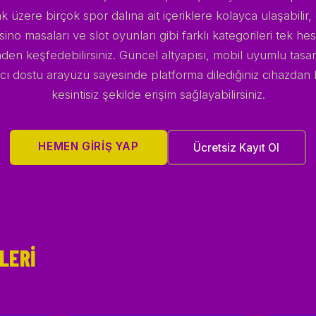
k üzere birçok spor dalına ait içeriklere kolayca ulaşabilir, 
sino masaları ve slot oyunları gibi farklı kategorileri tek he
nden keşfedebilirsiniz. Güncel altyapısı, mobil uyumlu tasar
ıcı dostu arayüzü sayesinde platforma dilediğiniz cihazdan h
kesintisiz şekilde erişim sağlayabilirsiniz.
HEMEN GIRIŞ YAP
Ücretsiz Kayıt Ol
LERI