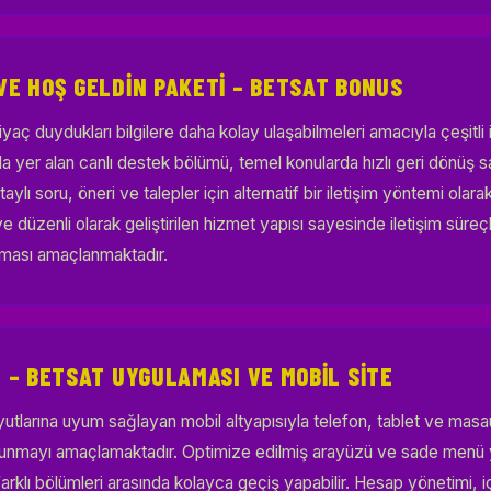
E HOŞ GELDIN PAKETI – BETSAT BONUS
htiyaç duydukları bilgilere daha kolay ulaşabilmeleri amacıyla çeşitli
a yer alan canlı destek bölümü, temel konularda hızlı geri dönüş 
lı soru, öneri ve talepler için alternatif bir iletişim yöntemi olarak k
e düzenli olarak geliştirilen hizmet yapısı sayesinde iletişim süreçle
 olması amaçlanmaktadır.
 – BETSAT UYGULAMASI VE MOBIL SITE
oyutlarına uyum sağlayan mobil altyapısıyla telefon, tablet ve masa
 sunmayı amaçlamaktadır. Optimize edilmiş arayüzü ve sade menü 
 farklı bölümleri arasında kolayca geçiş yapabilir. Hesap yönetimi, i