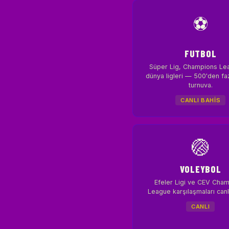
⚽
FUTBOL
Süper Lig, Champions Le
dünya ligleri — 500'den faz
turnuva.
CANLI BAHIS
🏐
VOLEYBOL
Efeler Ligi ve CEV Cha
League karşılaşmaları canl
CANLI