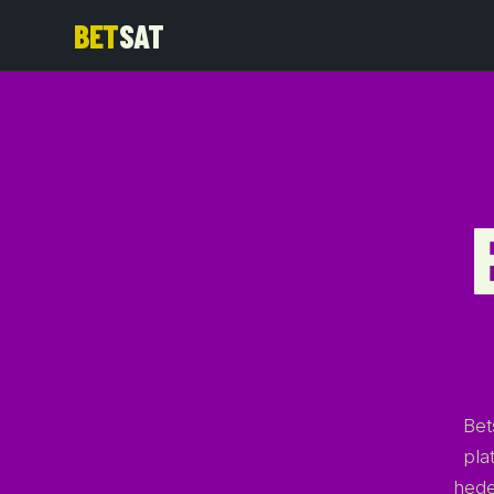
BET
SAT
Bet
pla
hede