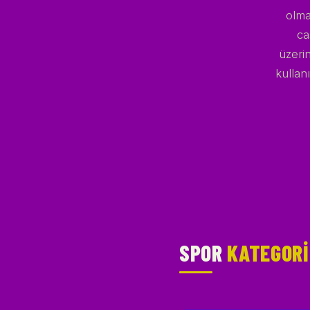
olma
ca
üzeri
kullan
SPOR
KATEGORI