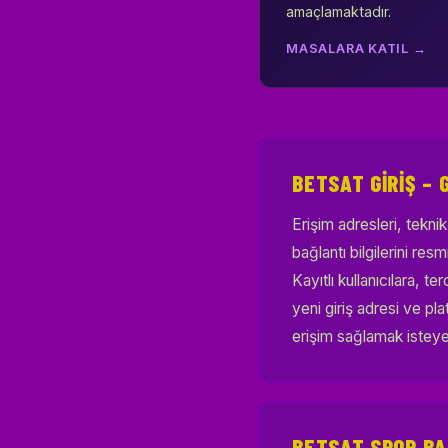
amaçlamaktadır.
MASALARA KATIL →
BETSAT GIRIŞ –
Erişim adresleri, tekn
bağlantı bilgilerini res
Kayıtlı kullanıcılara, te
yeni giriş adresi ve pl
erişim sağlamak isteyen 
BETSAT SPOR BAH