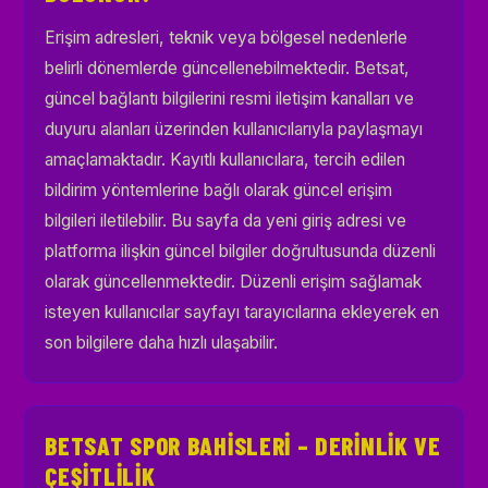
Erişim adresleri, teknik veya bölgesel nedenlerle
belirli dönemlerde güncellenebilmektedir. Betsat,
güncel bağlantı bilgilerini resmi iletişim kanalları ve
duyuru alanları üzerinden kullanıcılarıyla paylaşmayı
amaçlamaktadır. Kayıtlı kullanıcılara, tercih edilen
bildirim yöntemlerine bağlı olarak güncel erişim
bilgileri iletilebilir. Bu sayfa da yeni giriş adresi ve
platforma ilişkin güncel bilgiler doğrultusunda düzenli
olarak güncellenmektedir. Düzenli erişim sağlamak
isteyen kullanıcılar sayfayı tarayıcılarına ekleyerek en
son bilgilere daha hızlı ulaşabilir.
BETSAT SPOR BAHISLERI – DERINLIK VE
ÇEŞITLILIK