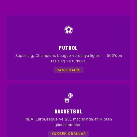
⚽
FUTBOL
Süper Lig, Champions League ve dünya ligleri — 500'den
fazla lig ve turnuva.
CANLI BAHIS
🏀
BASKETBOL
NBA, EuroLeague ve BSL maçlarında anlık oran
güncellemeleri.
YÜKSEK ORANLAR