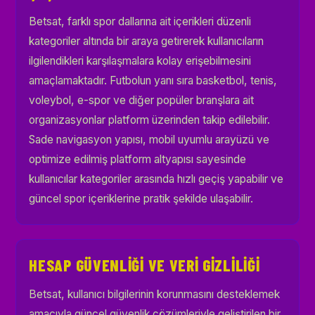
Betsat, farklı spor dallarına ait içerikleri düzenli
kategoriler altında bir araya getirerek kullanıcıların
ilgilendikleri karşılaşmalara kolay erişebilmesini
amaçlamaktadır. Futbolun yanı sıra basketbol, tenis,
voleybol, e-spor ve diğer popüler branşlara ait
organizasyonlar platform üzerinden takip edilebilir.
Sade navigasyon yapısı, mobil uyumlu arayüzü ve
optimize edilmiş platform altyapısı sayesinde
kullanıcılar kategoriler arasında hızlı geçiş yapabilir ve
güncel spor içeriklerine pratik şekilde ulaşabilir.
HESAP GÜVENLIĞI VE VERI GIZLILIĞI
Betsat, kullanıcı bilgilerinin korunmasını desteklemek
amacıyla güncel güvenlik çözümleriyle geliştirilen bir