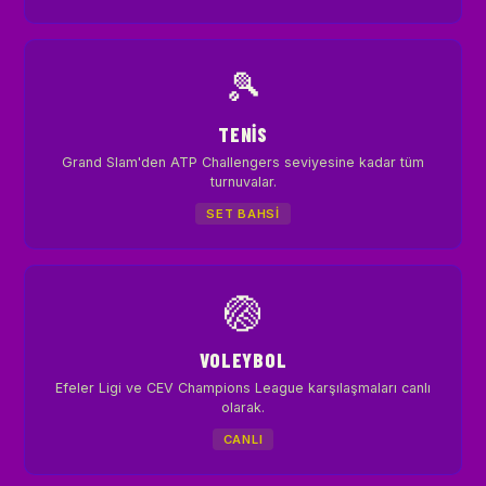
🎾
TENIS
Grand Slam'den ATP Challengers seviyesine kadar tüm
turnuvalar.
SET BAHSI
🏐
VOLEYBOL
Efeler Ligi ve CEV Champions League karşılaşmaları canlı
olarak.
CANLI