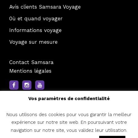
Avis clients Samsara Voyage
0ù et quand voyager
Informations voyage
Voyage sur mesure
Contact Samsara
Mentions légales
Vos paramètres de confidentialité
Nous utilisons des cookies pour vous garantir la meilleur
expérience sur notre site web. En poursuivant votre
©Samsara Voyages
navigation sur notre site, vous validez leur utilisation.
Samsara Voyages - Makila Voyages / Voyagistes / Licence