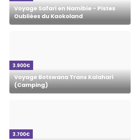
Voyage Safari en Namibie - Pistes
Oubliées du Kaokoland
3.900€
Voyage Botswana Trans Kalahari
(Camping)
3.700€