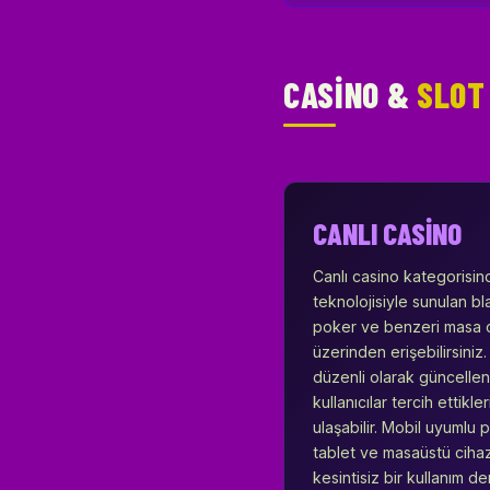
CASINO &
SLOT
CANLI CASINO
Canlı casino kategorisi
teknolojisiyle sunulan bl
poker ve benzeri masa o
üzerinden erişebilirsiniz
düzenli olarak güncellen
kullanıcılar tercih ettikl
ulaşabilir. Mobil uyumlu p
tablet ve masaüstü cihaz
kesintisiz bir kullanım 