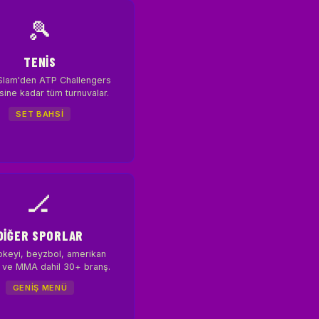
🎾
TENIS
Slam'den ATP Challengers
sine kadar tüm turnuvalar.
SET BAHSI
🏒
DIĞER SPORLAR
okeyi, beyzbol, amerikan
u ve MMA dahil 30+ branş.
GENIŞ MENÜ