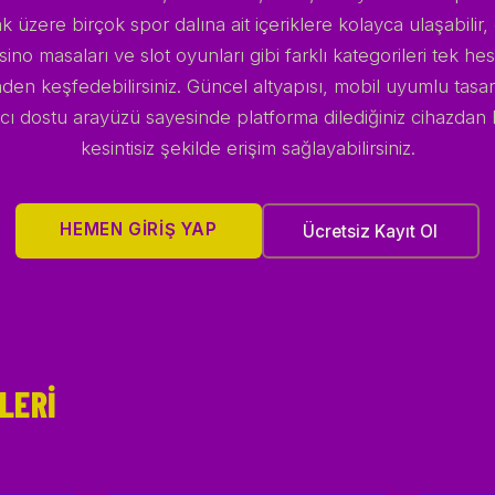
k üzere birçok spor dalına ait içeriklere kolayca ulaşabilir, 
sino masaları ve slot oyunları gibi farklı kategorileri tek he
nden keşfedebilirsiniz. Güncel altyapısı, mobil uyumlu tasar
ıcı dostu arayüzü sayesinde platforma dilediğiniz cihazdan h
kesintisiz şekilde erişim sağlayabilirsiniz.
HEMEN GIRIŞ YAP
Ücretsiz Kayıt Ol
LERI