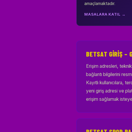
amaçlamaktadır.
MASALARA KATIL →
BETSAT GIRIŞ –
Erişim adresleri, tekn
bağlantı bilgilerini res
Kayıtlı kullanıcılara, te
yeni giriş adresi ve pl
erişim sağlamak isteyen 
BETSAT SPOR BAH