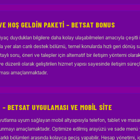
E HOŞ GELDIN PAKETI – BETSAT BONUS
htiyaç duydukları bilgilere daha kolay ulaşabilmeleri amacıyla çeşitli
a yer alan canlı destek bölümü, temel konularda hızlı geri dönüş 
lı soru, öneri ve talepler için alternatif bir iletişim yöntemi olarak k
e düzenli olarak geliştirilen hizmet yapısı sayesinde iletişim süreçle
 olması amaçlanmaktadır.
 – BETSAT UYGULAMASI VE MOBIL SITE
oyutlarına uyum sağlayan mobil altyapısıyla telefon, tablet ve masa
 sunmayı amaçlamaktadır. Optimize edilmiş arayüzü ve sade menü 
 farklı bölümleri arasında kolayca geçiş yapabilir. Hesap yönetimi, i