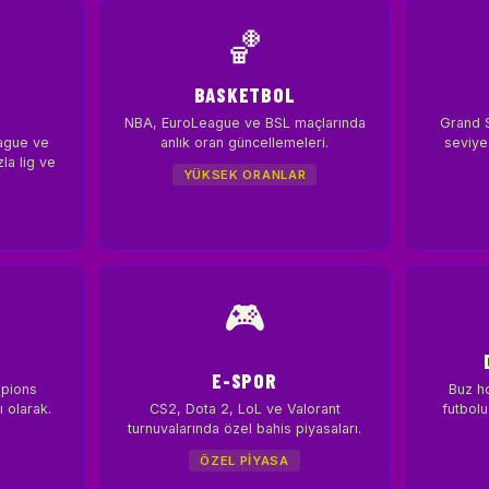
🏀
BASKETBOL
NBA, EuroLeague ve BSL maçlarında
Grand 
ague ve
anlık oran güncellemeleri.
seviye
la lig ve
YÜKSEK ORANLAR
🎮
E-SPOR
mpions
Buz h
ı olarak.
CS2, Dota 2, LoL ve Valorant
futbol
turnuvalarında özel bahis piyasaları.
ÖZEL PIYASA