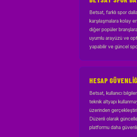
Betsat, farklı spor dalla
karşılaşmalara kolay e
diğer popüler branşlara
uyumlu arayüzü ve optim
yapabilir ve güncel spor
HESAP GÜVENLIĞI
Betsat, kullanıcı bilgi
teknik altyapı kullanma
üzerinden gerçekleştiri
Düzenli olarak güncelle
platformu daha güvenli 